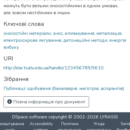
можуть бути вельми зносостійкими в одних умовах,
але зовсім нестійкими в інших
Ключові слова
зносостійкі матеріали
,
знос
,
епіламування
,
металізація
,
електроіскрове легування
,
детонаційні методи
,
енергія
вибуху
URI
http://elar.tsatu.edu.ua/handle/123456789/9610
Зібрання
Публікації здобувачів (бакалаврів. магістрів, аспірантів)
Повна інформація про документ
DSpace software
copyright © 2002-2026
LYRASIS
алаштування
Accessibility
Політика
Угода
Sen
куків
settings
приватності
користувача
Feedba