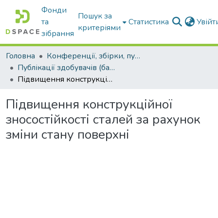
Фонди
Пошук за
та
Статистика
Увій
критеріями
зібрання
Головна
Конференції, збірки, публікації молодих вчених і здобувачів : магістрів, бакалаврів, аспірантів.
Публікації здобувачів (бакалаврів. магістрів, аспірантів)
Підвищення конструкційної зносостійкості сталей за рахунок зміни стану поверхні
Підвищення конструкційної
зносостійкості сталей за рахунок
зміни стану поверхні