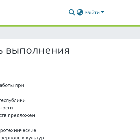
Увійти
ь выполнения
работы при
Республики
ности
ств предложен
гротехнические
и зерновых культур