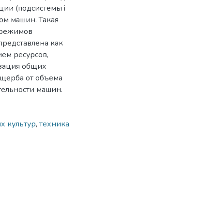
ции (подсистемы i
сом машин. Такая
 режимов
представлена как
ем ресурсов,
зация общих
 ущерба от объема
ельности машин.
х культур
,
техника