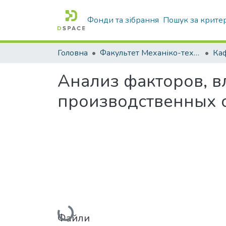
Фонди та зібрання
Пошук за крите
Головна
Факультет Механіко-технологічний
Анализ факторов, 
производственных 
Вантажиться...
Файли