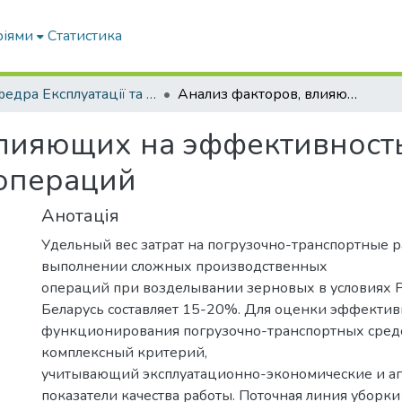
ріями
Статистика
Кафедра Експлуатації та технічного сервісу машин
Анализ факторов, влияющих на эффективность выполнения производственных операций
влияющих на эффективност
операций
Анотація
Удельный вес затрат на погрузочно-транспортные 
выполнении сложных производственных
операций при возделывании зерновых в условиях 
Беларусь составляет 15-20%. Для оценки эффектив
функционирования погрузочно-транспортных сред
комплексный критерий,
учитывающий эксплуатационно-экономические и а
показатели качества работы. Поточная линия уборк