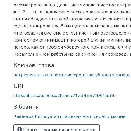
рассмотрена, как отдельные технологические опера
= 1, 2, …, т), выполняемые последовательно комплек
линия обладает высокой стохастичностью свойств и
функционирования. Замкнутость комплекса машин 
многофазная система с ограниченным распределени
критерием оптимизации которой служит минимали
потерь, как от простоя уборочного комплекса, так и
невыполненной работы из-за снижения производит
Ключові слова
погрузочно-транспортные средства
,
уборка зерновы
URI
http://elar.tsatu.edu.ua/handle/123456789/16384
Зібрання
Кафедра Експлуатації та технічного сервісу машин
Повна інформація про документ