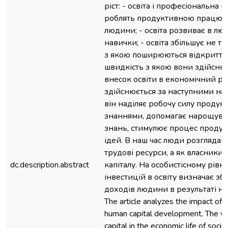
ріст: - освіта і професіональна 
роблять продуктивною працю к
людини; - освіта розвиває в люд
навички; - освіта збільшує не ті
з якою поширюються відкриття, 
швидкість з якою вони здійсню
внесок освіти в економічний рі
здійснюється за наступними на
він наділяє робочу силу проду
знаннями, допомагає нарощув
знань, стимулює процес проду
ідей. В наш час люди розглядаю
трудові ресурси, а як власники
dc.description.abstract
капіталу. На особистісному рівн
інвестицій в освіту визначає з
доходів людини в результаті на
The article analyzes the impact of 
human capital development. The v
capital in the economic life of socie