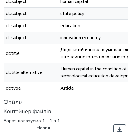
dc.subject
human capital
dc.subject
state policy
dc.subject
education
dc.subject
innovation economy
Людський капітал в умовах гло
dc.title
інтенсивного технологічного ро
Human capital in the condition of gl
dc.title.alternative
technological education developm
dc.type
Article
Файли
Контейнер файлів
Зараз показуємо
1 - 1 з 1
Назва: