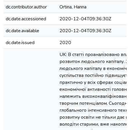
dc.contributor.author
Ortina, Hanna
dc.date.accessioned
2020-12-04T09:36:30Z
dc.date.available
2020-12-04T09:36:30Z
dc.date.issued
2020
UK: В статті проаналізовано впл
розвиток людського капіталу. 
людського капіталу в економічн
суспільства постійно підвищуєть
практично у всіх сферах соціал
економічної активності головна
належить висококваліфіковани
творчим потенціалом. Сьогодні
глобального інтенсивного техн
розвитку освіти не тільки дає 
володіти старими, вже накопл