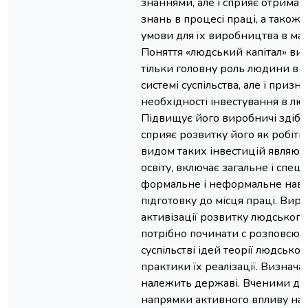
знаннями, але і сприяє отрима
знань в процесі праці, а також 
умови для їх виробництва в ма
Поняття «людський капітал» ви
тільки головну роль людини в 
системі суспільства, але і призн
необхідності інвестування в лю
Підвищує його виробничі здібно
сприяє розвитку його як робіт
видом таких інвестицій являют
освіту, включає загальне і спеці
формальне і неформальне навч
підготовку до місця праці. Вир
активізації розвитку людського
потрібно починати с розповсю
суспільстві ідей теорії людського
практики їх реалізації. Визнача
належить державі. Вченими до
напрямки активного впливу на