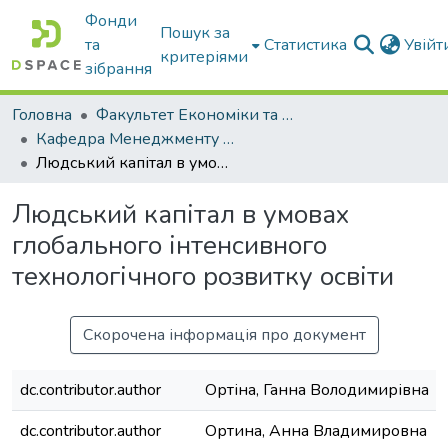
Фонди
Пошук за
та
Статистика
Увій
критеріями
зібрання
Головна
Факультет Економіки та бізнесу
Кафедра Менеджменту та публічного адміністрування
Людський капітал в умовах глобального інтенсивного технологічного розвитку освіти
Людський капітал в умовах
глобального інтенсивного
технологічного розвитку освіти
Скорочена інформація про документ
dc.contributor.author
Ортіна, Ганна Володимирівна
dc.contributor.author
Ортина, Анна Владимировна