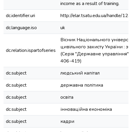
income as a result of training.
dc.identifier.uri
http://elar.tsatu.edu.ua/handle/
dc.language.iso
uk
Вісник Національного універси
цивільного захисту України : зб.
dc.relation.ispartofseries
(Серія "Державне управління");В
406-419)
dc.subject
людський капітал
dc.subject
державна політика
dc.subject
освіта
dc.subject
інноваційна економіка
dc.subject
кадри