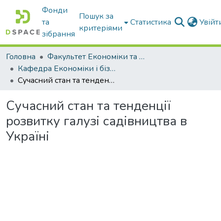
Фонди
Пошук за
та
Статистика
Увій
критеріями
зібрання
Головна
Факультет Економіки та бізнесу
Кафедра Економіки і бізнесу
Сучасний стан та тенденції розвитку галузі садівництва в Україні
Сучасний стан та тенденції
розвитку галузі садівництва в
Україні