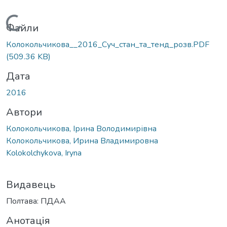
Вантажиться...
Файли
Колокольчикова__2016_Суч_стан_та_тенд_розв.PDF
(509.36 KB)
Дата
2016
Автори
Колокольчикова, Ірина Володимирівна
Колокольчикова, Ирина Владимировна
Kolokolchykova, Iryna
Видавець
Полтава: ПДАА
Анотація