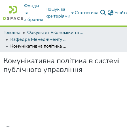
Фонди
Пошук за
та
Статистика
Увій
критеріями
зібрання
Головна
Факультет Економіки та бізнесу
Кафедра Менеджменту та публічного адміністрування
Комунікативна політика в системі публічного управління
Комунікативна політика в системі
публічного управління
ься...