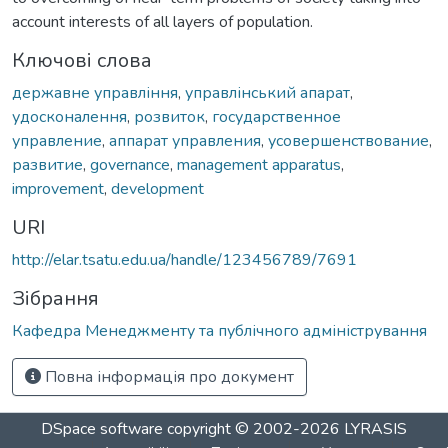
account interests of all layers of population.
Ключові слова
державне управління
,
управлінський апарат
,
удосконалення
,
розвиток
,
государственное
управление
,
аппарат управления
,
усовершенствование
,
развитие
,
governance
,
management apparatus
,
improvement
,
development
URI
http://elar.tsatu.edu.ua/handle/123456789/7691
Зібрання
Кафедра Менеджменту та публічного адміністрування
Повна інформація про документ
DSpace software
copyright © 2002-2026
LYRASIS