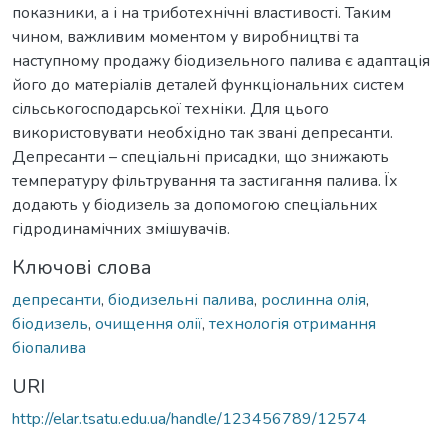
показники, а і на триботехнічні властивості. Таким
чином, важливим моментом у виробництві та
наступному продажу біодизельного палива є адаптація
його до матеріалів деталей функціональних систем
сільськогосподарської техніки. Для цього
використовувати необхідно так звані депресанти.
Депресанти – спеціальні присадки, що знижають
температуру фільтрування та застигання палива. Їх
додають у біодизель за допомогою спеціальних
гідродинамічних змішувачів.
Ключові слова
депресанти
,
біодизельні палива
,
рослинна олія
,
біодизель
,
очищення олії
,
технологія отримання
біопалива
URI
http://elar.tsatu.edu.ua/handle/123456789/12574