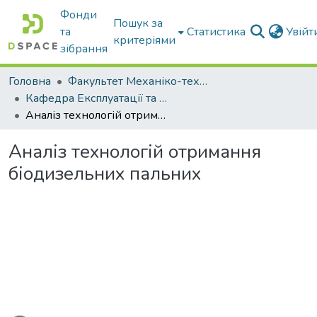
Фонди
Пошук за
та
Статистика
Увій
критеріями
зібрання
Головна
Факультет Механіко-технологічний
Кафедра Експлуатації та технічного сервісу машин
Аналіз технологій отримання біодизельних пальних
Аналіз технологій отримання
біодизельних пальних