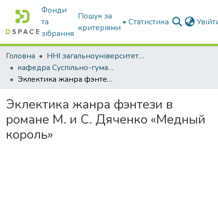
Фонди
Пошук за
та
Статистика
Увій
критеріями
зібрання
Головна
ННІ загальноуніверситетської підготовки
кафедра Суспільно-гуманітарні науки
Эклектика жанра фэнтези в романе М. и С. Дяченко «Медный король»
Эклектика жанра фэнтези в
романе М. и С. Дяченко «Медный
король»