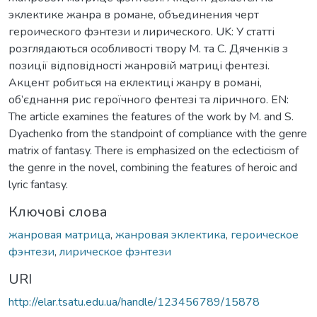
эклектике жанра в романе, объединения черт
героического фэнтези и лирического. UK: У статті
розглядаються особливості твору М. та С. Дяченків з
позиції відповідності жанровій матриці фентезі.
Акцент робиться на еклектиці жанру в романі,
об’єднання рис героїчного фентезі та ліричного. EN:
The article examines the features of the work by M. and S.
Dyachenko from the standpoint of compliance with the genre
matrix of fantasy. There is emphasized on the eclecticism of
the genre in the novel, combining the features of heroic and
lyric fantasy.
Ключові слова
жанровая матрица
,
жанровая эклектика
,
героическое
фэнтези
,
лирическое фэнтези
URI
http://elar.tsatu.edu.ua/handle/123456789/15878