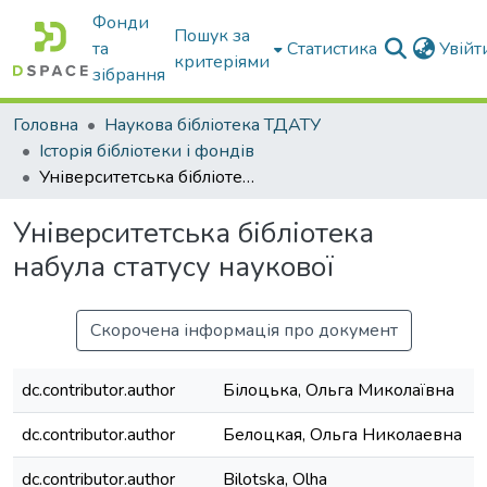
Фонди
Пошук за
та
Статистика
Увій
критеріями
зібрання
Головна
Наукова бібліотека ТДАТУ
Історія бібліотеки і фондів
Університетська бібліотека набула статусу наукової
Університетська бібліотека
набула статусу наукової
Скорочена інформація про документ
dc.contributor.author
Білоцька, Ольга Миколаївна
dc.contributor.author
Белоцкая, Ольга Николаевна
dc.contributor.author
Bilotska, Olha