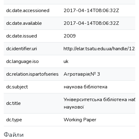
dc.date.accessioned
2017-04-14T08:06:32Z
dc.date.available
2017-04-14T08:06:32Z
dc.date.issued
2009
dc.identifier.uri
http://elar.tsatu.edu.ua/handle/
dc.language.iso
uk
dc.relation.ispartofseries
Агротаврія;№ 3
dc.subject
наукова бібліотека
Університетська бібліотека набу
dc.title
наукової
dc.type
Working Paper
Файли