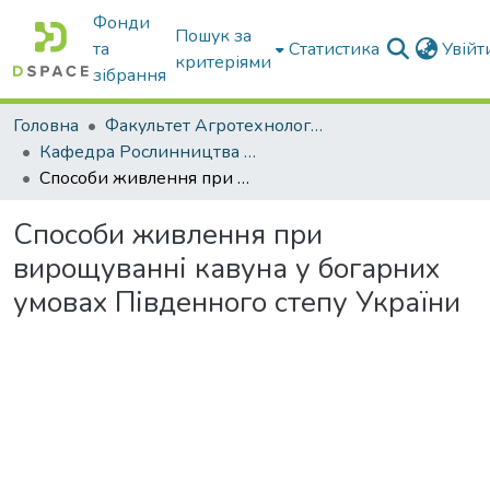
Фонди
Пошук за
та
Статистика
Увій
критеріями
зібрання
Головна
Факультет Агротехнологій та екології
Кафедра Рослинництва та садівництва ім. професора В.В. Калитки
Способи живлення при вирощуванні кавуна у богарних умовах Південного степу України
Способи живлення при
вирощуванні кавуна у богарних
умовах Південного степу України