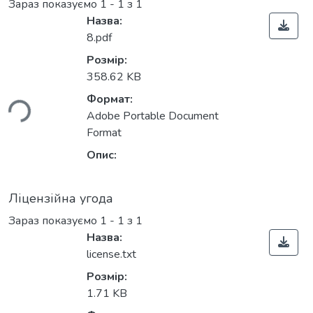
Зараз показуємо
1 - 1 з 1
Назва:
8.pdf
Розмір:
ться...
358.62 KB
Формат:
Adobe Portable Document
Format
Опис:
Ліцензійна угода
Зараз показуємо
1 - 1 з 1
Назва:
license.txt
Розмір:
ться...
1.71 KB