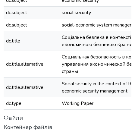
dc.subject
economic security
dc.subject
social security
dc.subject
social-economic system managem
Соціальна безпека в контексті 
dc.title
економічною безпекою країни
Социальная безопасность в кон
dc.title.alternative
управления экономической без
страны
Social security in the context of th
dc.title.alternative
economic security management
dc.type
Working Paper
Файли
Контейнер файлів