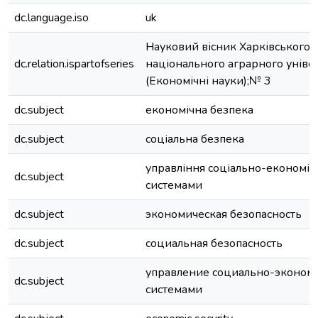
dc.language.iso
uk
Науковий вісник Харківського
dc.relation.ispartofseries
національного аграрного уніве
(Економічні науки);№ 3
dc.subject
економічна безпека
dc.subject
соціальна безпека
управління соціально-економі
dc.subject
системами
dc.subject
экономическая безопасность
dc.subject
социальная безопасность
управление социально-эконом
dc.subject
системами