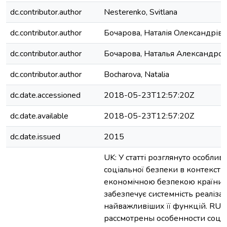
dc.contributor.author
Nesterenko, Svitlana
dc.contributor.author
Бочарова, Наталія Олександрів
dc.contributor.author
Бочарова, Наталья Александро
dc.contributor.author
Bocharova, Natalia
dc.date.accessioned
2018-05-23T12:57:20Z
dc.date.available
2018-05-23T12:57:20Z
dc.date.issued
2015
UK: У статті розглянуто особливо
соціальної безпеки в контексті
економічною безпекою країни,
забезпечує системність реалізац
найважливіших її функцій. RU: 
рассмотрены особенности соци