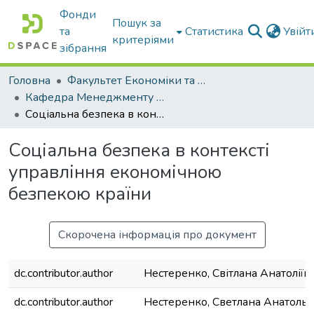
Фонди
Пошук за
та
Статистика
Увій
критеріями
зібрання
Головна
Факультет Економіки та бізнесу
Кафедра Менеджменту та публічного адміністрування
Соціальна безпека в контексті управління економічною безпекою країни
Соціальна безпека в контексті
управління економічною
безпекою країни
Скорочена інформація про документ
dc.contributor.author
Нестеренко, Світлана Анатоліїв
dc.contributor.author
Нестеренко, Светлана Анатоль