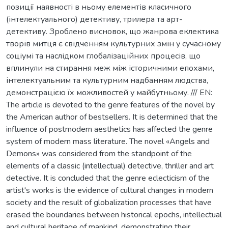
позиції наявності в ньому елементів класичного
(інтелектуального) детективу, трилера та арт-
детективу. Зроблено висновок, що жанрова еклектика
творів митця є свідченням культурних змін у сучасному
соціумі та наслідком глобалізаційних процесів, що
вплинули на стирання меж між історичними епохами,
інтелектуальним та культурним надбанням людства,
демонстрацією їх можливостей у майбутньому. /// EN:
The article is devoted to the genre features of the novel by
the American author of bestsellers. It is determined that the
influence of postmodern aesthetics has affected the genre
system of modern mass literature. The novel «Angels and
Demons» was considered from the standpoint of the
elements of a classic (intellectual) detective, thriller and art
detective. It is concluded that the genre eclecticism of the
artist's works is the evidence of cultural changes in modern
society and the result of globalization processes that have
erased the boundaries between historical epochs, intellectual
and cultural heritage of mankind, demonstrating their