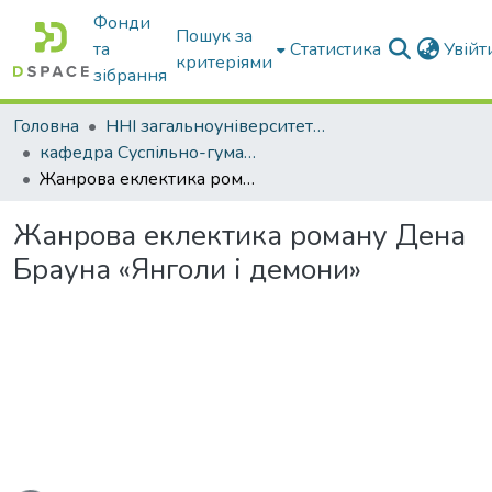
Фонди
Пошук за
та
Статистика
Увій
критеріями
зібрання
Головна
ННІ загальноуніверситетської підготовки
кафедра Суспільно-гуманітарні науки
Жанрова еклектика роману Дена Брауна «Янголи і демони»
Жанрова еклектика роману Дена
Брауна «Янголи і демони»
житься...