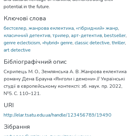
potential in the future.
Ключові слова
бестселер
,
жанрова еклектика
,
«гібридний» жанр
,
класичний детектив
,
трилер
,
арт-детектив
,
bestseller
,
genre eclecticism
,
«hybrid» genre
,
classic detective
,
thriller
,
art detective
Бібліографічний опис
Скрипець М. О., Землянська А. В. Жанрова еклектика
роману Дена Брауна «Янголи і демони» // Українські
студії в європейському контексті: зб. наук. пр. 2022,
№5. С. 110–121.
URI
http://elar.tsatu.edu.ua/handle/123456789/19490
Зібрання