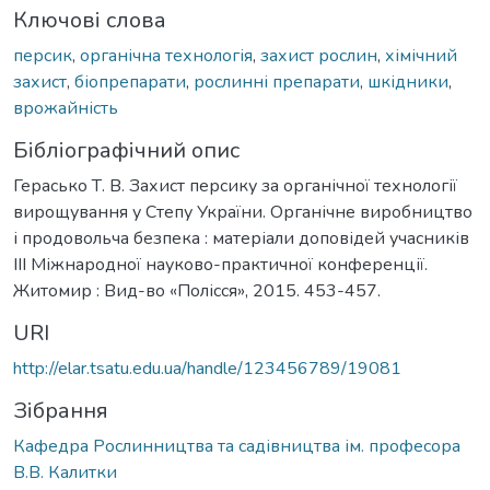
Ключові слова
персик
,
органічна технологія
,
захист рослин
,
хімічний
захист
,
біопрепарати
,
рослинні препарати
,
шкідники
,
врожайність
Бібліографічний опис
Герасько Т. В. Захист персику за органічної технології
вирощування у Степу України. Органічне виробництво
і продовольча безпека : матеріали доповідей учасників
ІІІ Міжнародної науково-практичної конференції.
Житомир : Вид-во «Полісся», 2015. 453-457.
URI
http://elar.tsatu.edu.ua/handle/123456789/19081
Зібрання
Кафедра Рослинництва та садівництва ім. професора
В.В. Калитки