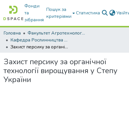
Фонди
Пошук за
та
Статистика
Увій
критеріями
зібрання
Головна
Факультет Агротехнологій та екології
Кафедра Рослинництва та садівництва ім. професора В.В. Калитки
Захист персику за органічної технології вирощування у Степу України
Захист персику за органічної
технології вирощування у Степу
України