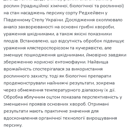
рослин (традиційної хімічної, біологічної та рослинної)
на стан насаджень персику сорту Редхейвен у
Південному Степу України. Дослідження охоплювало
аналіз захворюваності на основні грибні хвороби,
ураження шкідниками, а також якісні показники
плодів. Встановлено, що відсутність обробок підвищує
ураження клястероспоріозом та кучерявістю, але
зменшує пошкодження шкідниками, ймовірно завдяки
збереженню корисної ентомофауни. Найвища
врожайність спостерігалася за використання
рослинного захисту, тоді як біологічні препарати
продемонстрували найнижчі результати, зокрема
через обмеження температурного діапазону їх дії.
Обробка яблучним оцтом показала перспективність у
зменшенні проявів основних хвороб. Отримані
результати мають практичне значення для
вдосконалення органічної технології вирощування
персику.