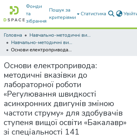
Фонди
Пошук за
та
Статистика
Увій
критеріями
зібрання
Головна
Навчально-методичні видання
Навчально-методичні видання
Основи електропривода: методичні вказівки до лабораторної роботи «Регулювання швидкості асинхронних двигунів зміною частоти струму» для здобувачів ступеня вищої освіти «Бакалавр» зі спеціальності 141 «Електроенергетика, електротехніка і електромеханіка»
Основи електропривода:
методичні вказівки до
лабораторної роботи
«Регулювання швидкості
асинхронних двигунів зміною
частоти струму» для здобувачів
ступеня вищої освіти «Бакалавр»
зі спеціальності 141