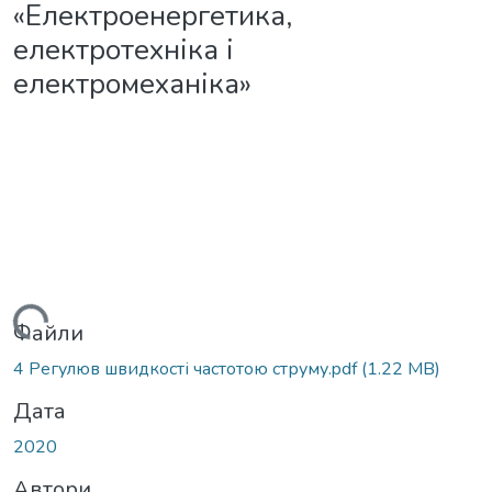
«Електроенергетика,
електротехніка і
електромеханіка»
антажиться...
Файли
4 Регулюв швидкості частотою струму.pdf
(1.22 MB)
Дата
2020
Автори