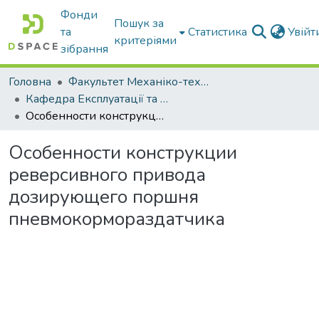
Фонди
Пошук за
та
Статистика
Увій
критеріями
зібрання
Головна
Факультет Механіко-технологічний
Кафедра Експлуатації та технічного сервісу машин
Особенности конструкции реверсивного привода дозирующего поршня пневмокормораздатчика
Особенности конструкции
реверсивного привода
дозирующего поршня
пневмокормораздатчика