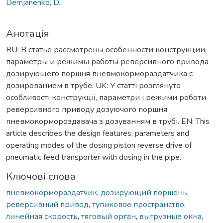
Demjanenko, D.
Анотація
RU: В статье рассмотрены особенности конструкции,
параметры и режимы работы реверсивного привода
дозирующего поршня пневмокормораздатчика с
дозированием в трубе. UK: У статті розглянуто
особливості конструкції, параметри і режими роботи
реверсивного приводу дозуючого поршня
пневмокормороздавача з дозуванням в трубі. EN: This
article describes the design features, parameters and
operating modes of the dosing piston reverse drive of
pneumatic feed transporter with dosing in the pipe.
Ключові слова
пневмокормораздатчик
,
дозирующий поршень
,
реверсивный привод
,
тупиковое пространство
,
линейная скорость
,
тяговый орган
,
выгрузные окна
,