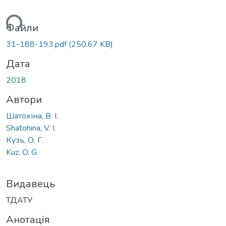
ться...
Файли
31-188-193.pdf
(250.67 KB)
Дата
2018
Автори
Шатохіна, В. І.
Shatohina, V. I.
Кузь, О. Г.
Kuz, O. G.
Видавець
ТДАТУ
Анотація