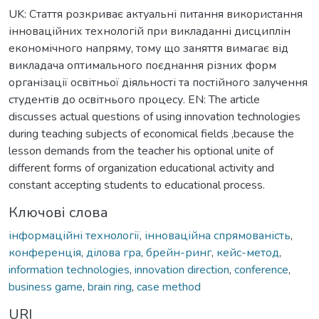
UK: Стаття розкриває актуальні питання використання
інноваційних технологій при викладанні дисциплін
економічного напряму, тому що заняття вимагає від
викладача оптимального поєднання різних форм
організації освітньої діяльності та постійного залучення
студентів до освітнього процесу. EN: The article
discusses actual questions of using innovation technologies
during teaching subjects of economical fields ,because the
lesson demands from the teacher his optional unite of
different forms of organization educational activity and
constant accepting students to educational process.
Ключові слова
інформаційні технології
,
інноваційна спрямованість
,
конференція
,
ділова гра
,
брейн-ринг
,
кейс-метод
,
information technologies
,
innovation direction
,
conference
,
business game
,
brain ring
,
case method
URI