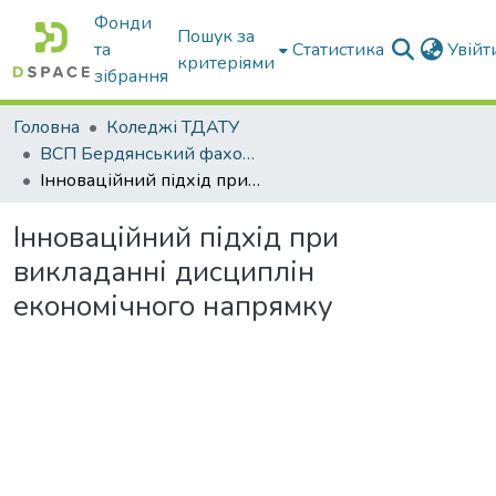
Фонди
Пошук за
та
Статистика
Увій
критеріями
зібрання
Головна
Коледжі ТДАТУ
ВСП Бердянський фаховий коледж ТДАТУ
Інноваційний підхід при викладанні дисциплін економічного напрямку
Інноваційний підхід при
викладанні дисциплін
економічного напрямку