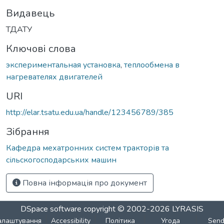
Видавець
ТДАТУ
Ключові слова
экспериментальная установка
,
теплообмена в
нагревателях двигателей
URI
http://elar.tsatu.edu.ua/handle/123456789/385
Зібрання
Кафедра мехатронних систем тракторів та
сільскогосподарських машин
Повна інформація про документ
DSpace software
copyright © 2002-2026
LYRASIS
алаштування
Accessibility
Політика
Угода
Sen