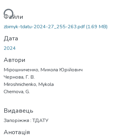
ься...
Файли
zbirnyk-tdatu-2024-27_255-263.pdf
(1.69 MB)
Дата
2024
Автори
Мірошниченко, Микола Юрійович
Чернова, Г. В.
Miroshnichenko, Mykola
Chernova, G.
Видавець
Запоріжжя : ТДАТУ
Анотація