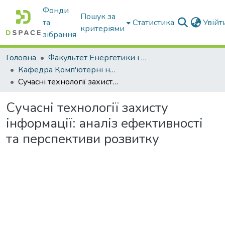
Фонди
Пошук за
та
Статистика
Увій
критеріями
зібрання
Головна
Факультет Енергетики і комп'ютерних технологій
Кафедра Комп'ютерні науки
Сучасні технології захисту інформації: аналіз ефективності та перспективи розвитку
Сучасні технології захисту
інформації: аналіз ефективності
та перспективи розвитку