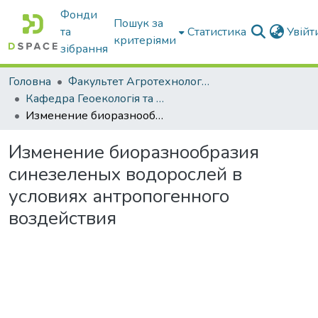
Фонди
Пошук за
та
Статистика
Увій
критеріями
зібрання
Головна
Факультет Агротехнологій та екології
Кафедра Геоекологія та землеустрій
Изменение биоразнообразия синезеленых водорослей в условиях антропогенного воздействия
Изменение биоразнообразия
синезеленых водорослей в
условиях антропогенного
воздействия