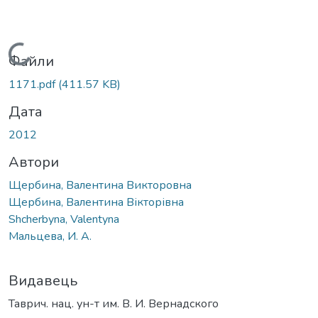
Вантажиться...
Файли
1171.pdf
(411.57 KB)
Дата
2012
Автори
Щербина, Валентина Викторовна
Щербина, Валентина Вікторівна
Shcherbyna, Valentyna
Мальцева, И. А.
Видавець
Таврич. нац. ун-т им. В. И. Вернадского