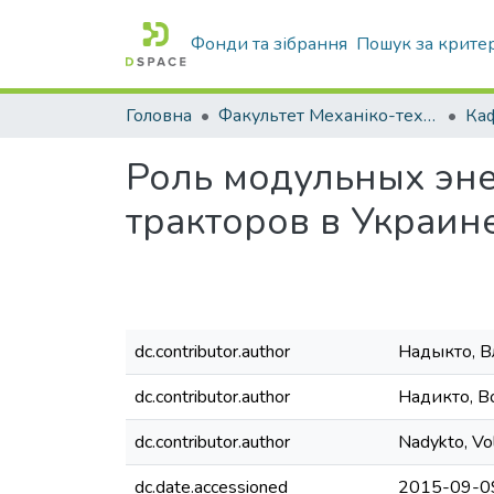
Фонди та зібрання
Пошук за крите
Головна
Факультет Механіко-технологічний
Роль модульных эн
тракторов в Украин
dc.contributor.author
Надыкто, 
dc.contributor.author
Надикто, 
dc.contributor.author
Nadykto, Vo
dc.date.accessioned
2015-09-0