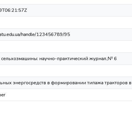
9T06:21:57Z
.tsatu.edu.ua/handle/123456789/95
 сельхозмашины: научно-практический журнал.;№ 6
ьных энергосредств в формировании типажа тракторов в
per