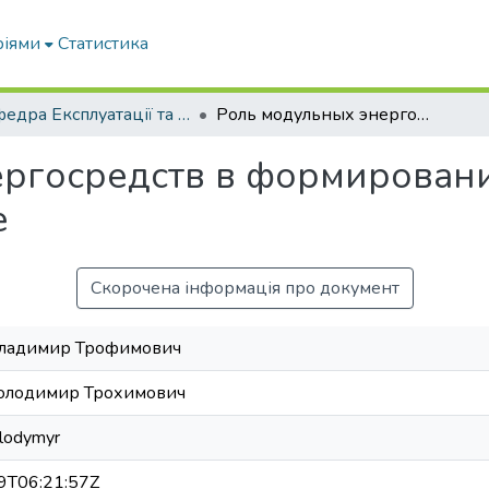
ріями
Статистика
Кафедра Експлуатації та технічного сервісу машин
Роль модульных энергосредств в формировании типажа тракторов в Украине
ергосредств в формирован
е
Скорочена інформація про документ
Владимир Трофимович
Володимир Трохимович
lodymyr
9T06:21:57Z