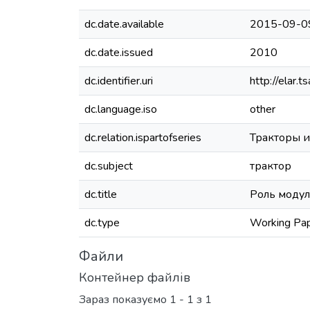
dc.date.available
2015-09-0
dc.date.issued
2010
dc.identifier.uri
http://elar
dc.language.iso
other
dc.relation.ispartofseries
Тракторы и
dc.subject
трактор
dc.title
Роль модул
dc.type
Working Pa
Файли
Контейнер файлів
Зараз показуємо
1 - 1 з 1