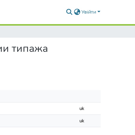
Увійти
ии типажа
uk
uk