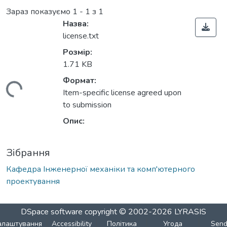
Зараз показуємо
1 - 1 з 1
Назва:
license.txt
Розмір:
1.71 KB
Формат:
житься...
Item-specific license agreed upon
to submission
Опис:
Зібрання
Кафедра Інженерної механіки та комп'ютерного
проектування
DSpace software
copyright © 2002-2026
LYRASIS
алаштування
Accessibility
Політика
Угода
Sen