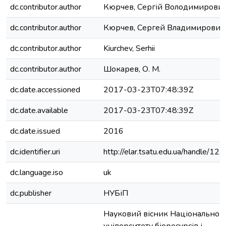
dc.contributor.author
Кюрчев, Сергій Володимирови
dc.contributor.author
Кюрчев, Сергей Владимирович
dc.contributor.author
Kiurchev, Serhii
dc.contributor.author
Шокарев, О. М.
dc.date.accessioned
2017-03-23T07:48:39Z
dc.date.available
2017-03-23T07:48:39Z
dc.date.issued
2016
dc.identifier.uri
http://elar.tsatu.edu.ua/handle/
dc.language.iso
uk
dc.publisher
НУБіП
Науковий вісник Національног