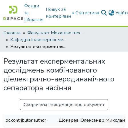
Фонди
Пошук за
та
Статистика
Увій
критеріями
зібрання
Головна
Факультет Механіко-технологічний
Кафедра Інженерної механіки та комп'ютерного проектування
Результат експерментальних досліджень комбінованого діелектрично-аеродинамічного сепаратора насіння
Результат експерментальних
досліджень комбінованого
діелектрично-аеродинамічного
сепаратора насіння
Скорочена інформація про документ
dc.contributor.author
Шокарев, Олександр Миколайо