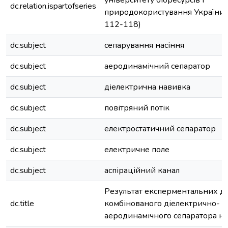
університету біоресурсів і
dc.relation.ispartofseries
природокористування України;
112-118)
dc.subject
сепарування насіння
dc.subject
аеродинамічний сепаратор
dc.subject
діелектрична навивка
dc.subject
повітряний потік
dc.subject
електростатичний сепаратор
dc.subject
електричне поле
dc.subject
аспіраційний канал
Результат експерментальних д
dc.title
комбінованого діелектрично-
аеродинамічного сепаратора на