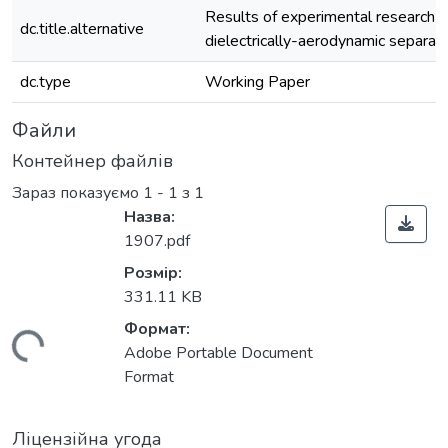
Results of experimental research 
dc.title.alternative
dielectrically-aerodynamic separat
dc.type
Working Paper
Файли
Контейнер файлів
Зараз показуємо
1 - 1 з 1
Назва:
1907.pdf
Розмір:
331.11 KB
Формат:
житься...
Adobe Portable Document
Format
Ліцензійна угода