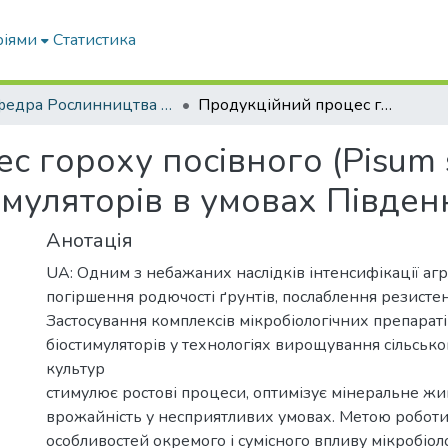
ріями
Статистика
Кафедра Рослинництва та садівництва ім. професора В.В. Калитки
Продукційний процес гороху посівного (Pisum sativum L.) за дії Ризогуміну та біостимуляторів в умовах Південного Степу України
 гороху посівного (Pisum sa
имуляторів в умовах Півден
Анотація
UA: Одним з небажаних наслідків інтенсифікації аг
погіршення родючості ґрунтів, послаблення резистен
Застосування комплексів мікробіологічних препараті
біостимуляторів у технологіях вирощування сільськ
культур
стимулює ростові процеси, оптимізує мінеральне жи
врожайність у несприятливих умовах. Метою роботи 
особливостей окремого і сумісного впливу мікробіол