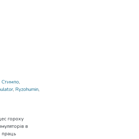
,
Стимпо
,
ulator
,
Ryzohumin
,
цес гороху
тимуляторів в
х праць