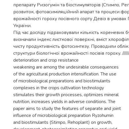
препарату Ризогумін та біостимуляторів (Стимпо, Рего
розвиток, фотоасиміляційний апарат та процеси фо
врожайності гороху посівного сорту Девіз в умовах
України.
Під час досліду підраховували кількість кореневих б
визначали індекс листкової поверхні, вміст хлорофі
чисту продуктивність фотосинтезу. Проводили облік
структури біологічної врожайності посівів гороху. /////////
deterioration and crop resistance
weakening are among the undesirable consequences
of the agricultural production intensification. The use
of microbiological preparations and biostimulants
complexes in the crops cultivation technology
stimulates their growth processes, optimizes mineral
nutrition, increases yields in adverse conditions. The
paper aims to study the features of separate and joint
influence of microbiological preparation Ryzohumin
and biostimulants (Stimpo, Rehoplant) on growth,