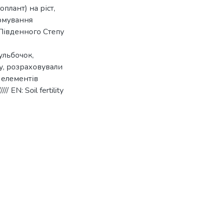
плант) на ріст,
рмування
 Південного Степу
ульбочок,
лу, розраховували
 елементів
/ EN: Soil fertility