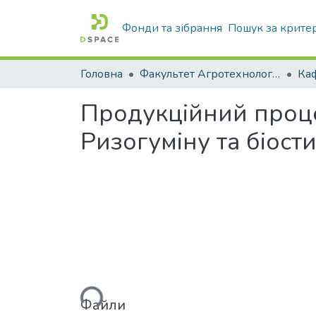
Фонди та зібрання
Пошук за крите
Головна
Факультет Агротехнологій та екології
Продукційний процес
Ризогуміну та біост
Вантажиться...
Файли