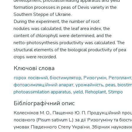
development, photoassimilating apparatus and yield
formation processes in peas of Devis variety in the
Southern Steppe of Ukraine.
During the experiment, the number of root
nodules was calculated, the leaf area index, the
content of chlorophyll were determined, and the
netto-photosynthesis productivity was calculated. The
structural elements of the biological productivity of pea
crops were recorded.
Ключові слова
горох посівний
,
біостимулятор
,
Ризогумін
,
Регоплант
фотоасиміляційний апарат
,
урожайність
,
peas
,
biostim
photoassimilation apparatus
,
yield
,
Rehoplant
,
Stimpo
Бібліографічний опис
Колесніков М. О., Пащенко Ю. П. Продукційний про
посівного (Pisum sativum L.) за дії Ризогуміну та біос
умовах Південного Степу України. Збірник наукови