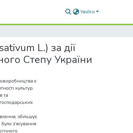
Увійти
tivum L.) за дії
ного Степу України
ровиробництва є
тності культур.
в та
огосподарських
влення, збільшує
було з’ясування
огічного