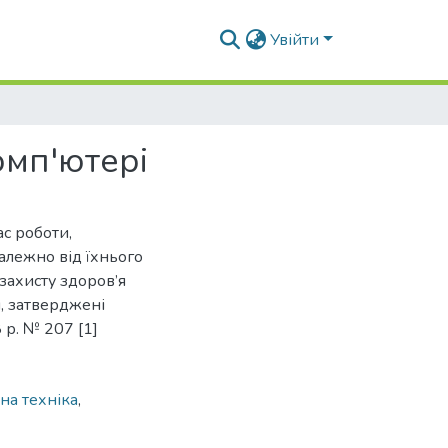
Увійти
омп'ютері
ас роботи,
алежно від їхнього
захисту здоров’я
, затверджені
 р. № 207 [1]
на техніка
,