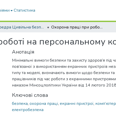
ріями
Статистика
Кафедра Цивільна безпека
Охорона праці при роботі на персональному комп'ютері
роботі на персональному к
Анотація
Мінімальні вимоги безпеки та захисту здоров’я під ч
пов’язаної з використанням екранних пристроїв нез
типу та моделі, визначають вимоги щодо безпеки та 
працівників під час роботи з екранними пристроями
наказом Мінсоцполітики України від 14 лютого 2018
Ключові слова
безпека
,
охорона праці
,
екранні пристрої
,
комп’ютер
електробезпека