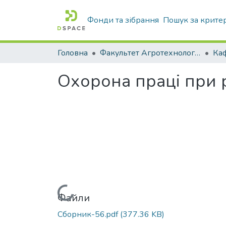
Фонди та зібрання
Пошук за крите
Головна
Факультет Агротехнологій та екології
Охорона праці при 
Вантажиться...
Файли
Сборник-56.pdf
(377.36 KB)