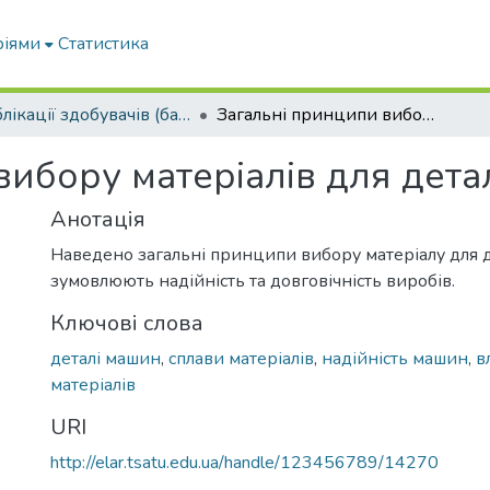
ріями
Статистика
Публікації здобувачів (бакалаврів. магістрів, аспірантів)
Загальні принципи вибору матеріалів для деталей машин
вибору матеріалів для дет
Анотація
Наведено загальні принципи вибору матеріалу для д
зумовлюють надійність та довговічність виробів.
Ключові слова
деталі машин
,
сплави матеріалів
,
надійність машин
,
в
матеріалів
URI
http://elar.tsatu.edu.ua/handle/123456789/14270