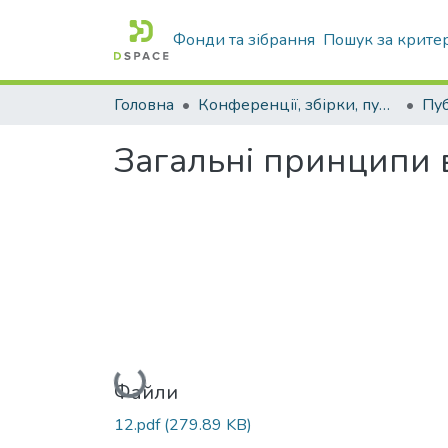
Фонди та зібрання
Пошук за крите
Головна
Конференції, збірки, публікації молодих вчених і здобувачів : магістрів, бакалаврів, аспірантів.
Загальні принципи 
Вантажиться...
Файли
12.pdf
(279.89 KB)