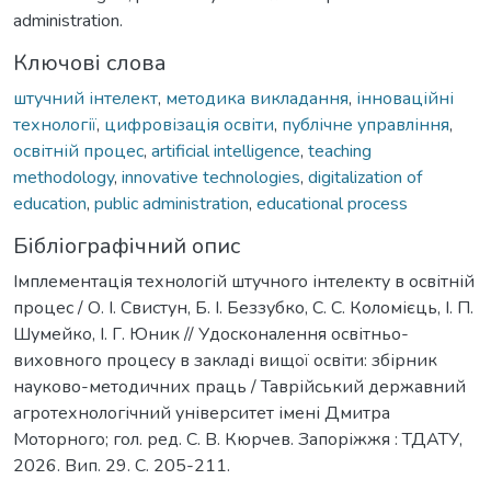
administration.
Ключові слова
штучний інтелект
,
методика викладання
,
інноваційні
технології
,
цифровізація освіти
,
публічне управління
,
освітній процес
,
artificial intelligence
,
teaching
methodology
,
innovative technologies
,
digitalization of
education
,
public administration
,
educational process
Бібліографічний опис
Імплементація технологій штучного інтелекту в освітній
процес / О. І. Свистун, Б. І. Беззубко, С. С. Коломієць, І. П.
Шумейко, І. Г. Юник // Удосконалення освітньо-
виховного процесу в закладі вищої освіти: збірник
науково-методичних праць / Таврійський державний
агротехнологічний університет імені Дмитра
Моторного; гол. ред. С. В. Кюрчев. Запоріжжя : ТДАТУ,
2026. Вип. 29. С. 205-211.