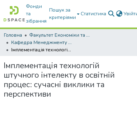
Фонди
Пошук за
та
Статистика
Увій
критеріями
зібрання
Головна
Факультет Економіки та бізнесу
Кафедра Менеджменту та публічного адміністрування
Імплементація технологій штучного інтелекту в освітній процес: сучасні виклики та перспективи
Імплементація технологій
штучного інтелекту в освітній
процес: сучасні виклики та
перспективи