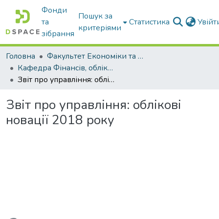
Фонди
Пошук за
та
Статистика
Увій
критеріями
зібрання
Головна
Факультет Економіки та бізнесу
Кафедра Фінансів, обліку і оподаткування
Звіт про управління: облікові новації 2018 року
Звіт про управління: облікові
новації 2018 року