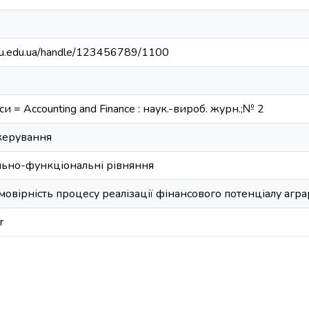
satu.edu.ua/handle/123456789/1100
си = Accounting and Finance : наук.-вироб. журн.;№ 2
керування
ьно-функціональні рівняння
овірність процесу реалізації фінансового потенціалу агр
r