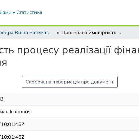
ріями
Статистика
Кафедра Вища математика та фізика
Прогнозна ймовірність процесу реалізації фінансового потенціалу аграрного мікрорівня
ть процесу реалізації фін
ня
Скорочена інформація про документ
В.
иль Іванович
10:01:45Z
10:01:45Z