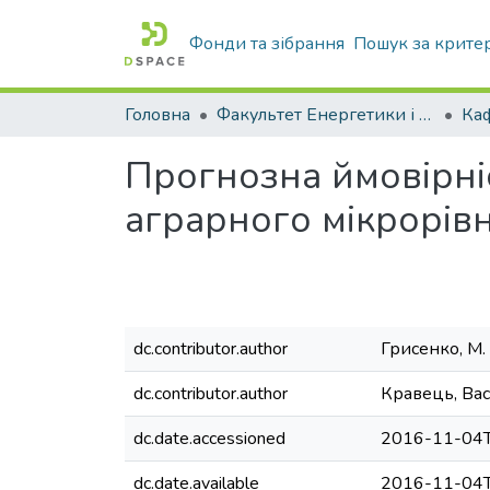
Фонди та зібрання
Пошук за крите
Головна
Факультет Енергетики і комп'ютерних технологій
Прогнозна ймовірніс
аграрного мікрорів
dc.contributor.author
Грисенко, М. 
dc.contributor.author
Кравець, Вас
dc.date.accessioned
2016-11-04T
dc.date.available
2016-11-04T