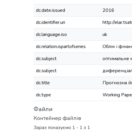
dc.date.issued
2016
dc.identifier.uri
http://elar.t
dc.language.iso
uk
dc.relation.ispartofseries
Облік і фінан
dc.subject
оптимальне 
dc.subject
диференціал
dc.title
Прогнозна йм
dc.type
Working Pape
Файли
Контейнер файлів
Зараз показуємо
1 - 1 з 1