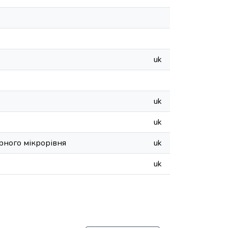
uk
uk
uk
арного мікрорівня
uk
uk