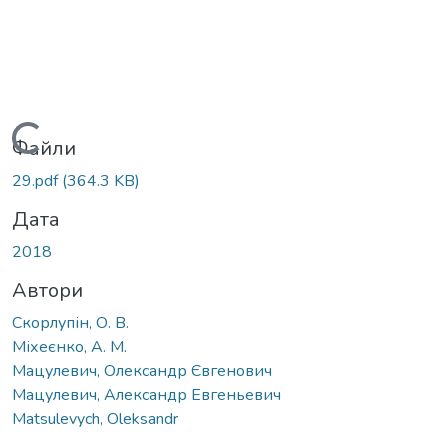
Вантажиться...
Файли
29.pdf
(364.3 KB)
Дата
2018
Автори
Скорлупін, О. В.
Міхеєнко, А. М.
Мацулевич, Олександр Євгенович
Мацулевич, Александр Евгеньевич
Matsulevych, Oleksandr