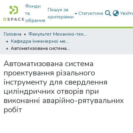
Фонди
Пошук за
та
Статистика
Увій
критеріями
зібрання
Головна
Факультет Механіко-технологічний
Кафедра Інженерної механіки та комп'ютерного проектування
Автоматизована система проектування різального інструменту для свердлення циліндричних отворів при виконанні аварійно-рятувальних робіт
Автоматизована система
проектування різального
інструменту для свердлення
циліндричних отворів при
виконанні аварійно-рятувальних
робіт