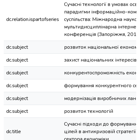
Сучасні технології в умовах осві
парадигми інформаційно-кому
dc.relation.ispartofseries
суспільства: Міжнародна науко
мультидисциплінарна інтернет
конференція (Запоріжжя, 2018)
dc.subject
розвиток національної економі
dc.subject
захист національних інтересів
dc.subject
конкурентоспроможність екон
dc.subject
формування конкурентного се
dc.subject
модернізація виробничих лано
dc.subject
розвиток технологій
Сучасні підходи до формуванн
dc.title
цілей в антикризовій стратегії 
сектора економіки