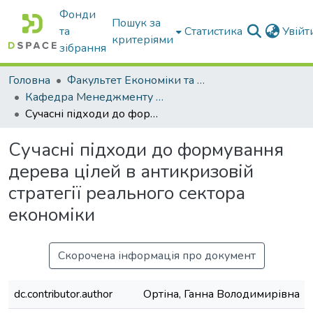
Фонди
Пошук за
та
Статистика
Увій
критеріями
зібрання
Головна
Факультет Економіки та бізнесу
Кафедра Менеджменту та публічного адміністрування
Сучасні підходи до формування дерева цілей в антикризовій стратегії реального сектора економіки
Сучасні підходи до формування
дерева цілей в антикризовій
стратегії реального сектора
економіки
Скорочена інформація про документ
dc.contributor.author
Ортіна, Ганна Володимирівна