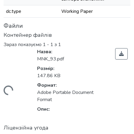
dc.type
Working Paper
Файли
Контейнер файлів
Зараз показуємо
1 - 1 з 1
Назва:
MNK_93.pdf
Розмір:
147.86 KB
Формат:
житься...
Adobe Portable Document
Format
Опис:
Ліцензійна угода