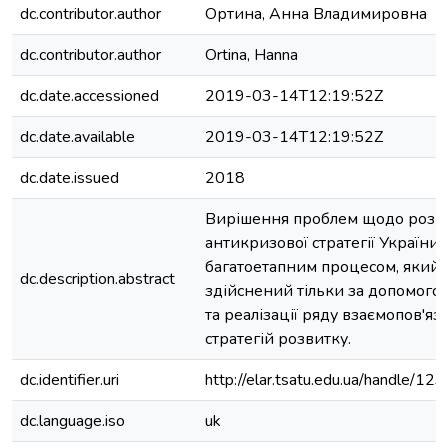
dc.contributor.author
Ортина, Анна Владимировна
dc.contributor.author
Ortina, Hanna
dc.date.accessioned
2019-03-14T12:19:52Z
dc.date.available
2019-03-14T12:19:52Z
dc.date.issued
2018
Вирішення проблем щодо розр
антикризової стратегії України 
багатоетапним процесом, який
dc.description.abstract
здійснений тільки за допомог
та реалізації ряду взаємопов'яз
стратегій розвитку.
dc.identifier.uri
http://elar.tsatu.edu.ua/handle/
dc.language.iso
uk