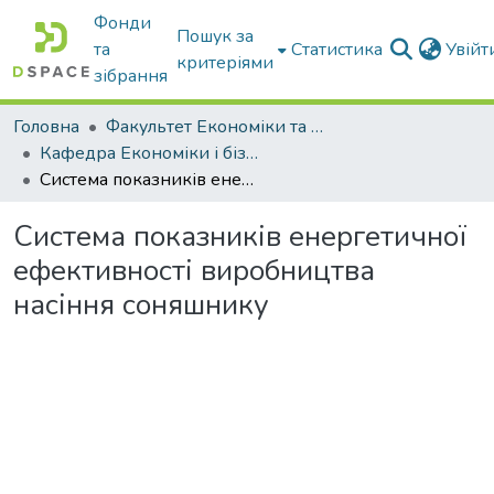
Фонди
Пошук за
та
Статистика
Увій
критеріями
зібрання
Головна
Факультет Економіки та бізнесу
Кафедра Економіки і бізнесу
Система показників енергетичної ефективності виробництва насіння соняшнику
Система показників енергетичної
ефективності виробництва
насіння соняшнику