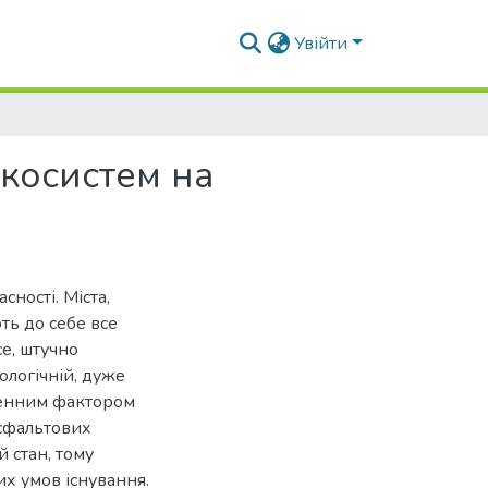
Увійти
екосистем на
ності. Міста,
ть до себе все
се, штучно
іологічній, дуже
генним фактором
асфальтових
й стан, тому
х умов існування.