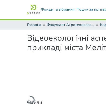
Фонди та зібрання
Пошук за крите
Головна
Факультет Агротехнологій та екології
Відеоекологічні асп
прикладі міста Мелі
Вантажиться...
Файли