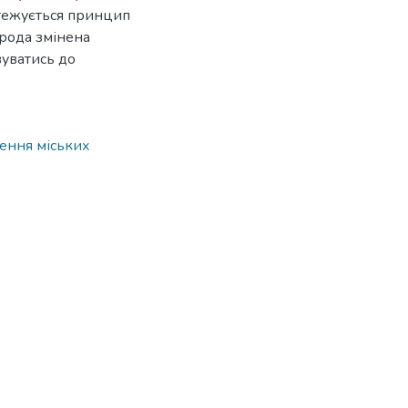
стежується принцип
ирода змінена
вуватись до
ення міських