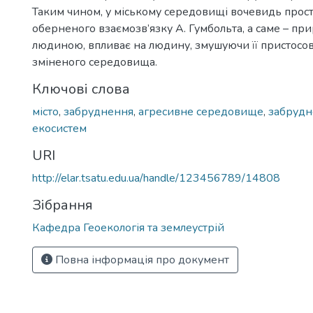
Таким чином, у міському середовищі вочевидь про
оберненого взаємозв’язку А. Гумбольта, а саме – пр
людиною, впливає на людину, змушуючи її пристосо
зміненого середовища.
Ключові слова
місто
,
забруднення
,
агресивне середовище
,
забрудн
екосистем
URI
http://elar.tsatu.edu.ua/handle/123456789/14808
Зібрання
Кафедра Геоекологія та землеустрій
Повна інформація про документ