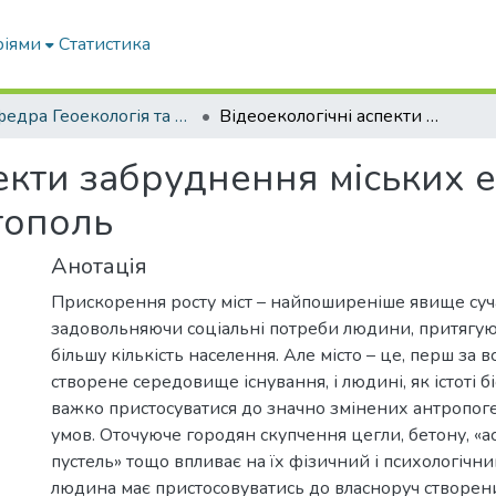
ріями
Статистика
Кафедра Геоекологія та землеустрій
Відеоекологічні аспекти забруднення міських екосистем на прикладі міста Мелітополь
екти забруднення міських 
тополь
Анотація
Прискорення росту міст – найпоширеніше явище сучас
задовольняючи соціальні потреби людини, притягую
більшу кількість населення. Але місто – це, перш за в
створене середовище існування, і людині, як істоті б
важко пристосуватися до значно змінених антропо
умов. Оточуюче городян скупчення цегли, бетону, «
пустель» тощо впливає на їх фізичний і психологічни
людина має пристосовуватись до власноруч створени