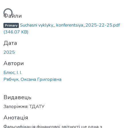
ться...
Файли
Suchasni vyklyky_ konferentsiya_2025-22-25.pdf
Primary
(346.07 KB)
Дата
2025
Автори
Блюс, І. І.
Рябчук, Оксана Григорівна
Видавець
Запоріжжя: ТДАТУ
Анотація
Фальсифікація фінансової звітності це одна з