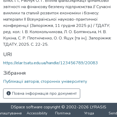
Блюс І. І., Рябчук О. Г. Вплив фальсифікації фінансової
звітності на фінансову безпеку підприємства // Сучасні
виклики та сталий розвиток економіки і бізнесу:
матеріали IІ Всеукраїнської науково-практичної
конференції (Запоріжжя, 11 грудня 2025 р.) / ТДАТУ;
ред. кол.: І. В. Колокольчикова, Л. О. Болтянська, Н. В.
Кукіна, С. Р. Плотніченко, О. О. Яцух [та ін.]. Запоріжжя:
ТДАТУ, 2025. С. 22-25.
URI
https://elar.tsatu.edu.ua/handle/123456789/20083
Зібрання
Публікації авторів, сторонніх університету
Повна інформація про документ
DSpace software
copyright © 2002-2026
LYRASIS
алаштування
Accessibility
Політика
Угода
Sen