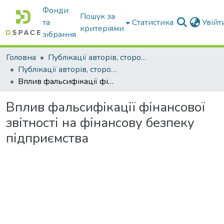
Фонди
Пошук за
та
Статистика
Увій
критеріями
зібрання
Головна
Публікації авторів, сторонніх університету
Публікації авторів, сторонніх університету
Вплив фальсифікації фінансової звітності на фінансову безпеку підприємства
Вплив фальсифікації фінансової
звітності на фінансову безпеку
підприємства