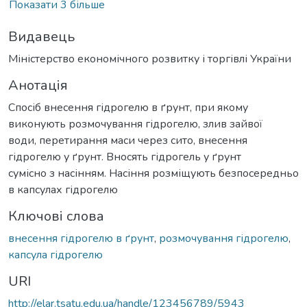
Показати 3 більше
Видавець
Міністерство економічного розвитку і торгівлі України
Анотація
Спосіб внесення гідрогелю в ґрунт, при якому
виконують розмочування гідрогелю, злив зайвої
води, перетирання маси через сито, внесення
гідрогелю у ґрунт. Вносять гідрогель у ґрунт
сумісно з насінням. Насіння розміщують безпосередньо
в капсулах гідрогелю
Ключові слова
внесення гідрогелю в ґрунт
,
розмочування гідрогелю
,
капсула гідрогелю
URI
http://elar.tsatu.edu.ua/handle/123456789/5943