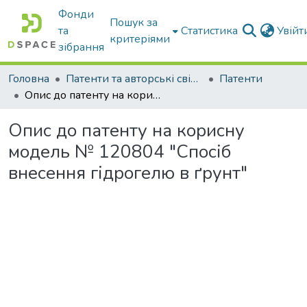
Фонди
Пошук за
та
Статистика
Увій
критеріями
зібрання
Головна
Патенти та авторські свідоцтва
Патенти
Опис до патенту на корисну модель № 120804 "Спосіб внесення гідрогелю в ґрунт"
Опис до патенту на корисну
модель № 120804 "Спосіб
внесення гідрогелю в ґрунт"