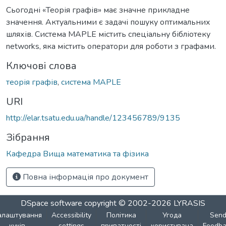
Сьогодні «Теорія графів» має значне прикладне
значення. Актуальними є задачі пошуку оптимальних
шляхів. Система MAPLE містить спеціальну бібліотеку
networks, яка містить оператори для роботи з графами.
Ключові слова
теорія графів
,
система MAPLE
URI
http://elar.tsatu.edu.ua/handle/123456789/9135
Зібрання
Кафедра Вища математика та фізика
Повна інформація про документ
DSpace software
copyright © 2002-2026
LYRASIS
алаштування
Accessibility
Політика
Угода
Sen
куків
settings
приватності
користувача
Feedba