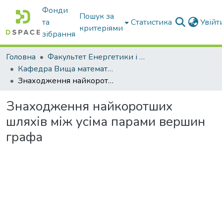
Фонди
Пошук за
та
Статистика
Увій
критеріями
зібрання
Головна
Факультет Енергетики і комп'ютерних технологій
Кафедра Вища математика та фізика
Знаходження найкоротших шляхів між усіма парами вершин графа
Знаходження найкоротших
шляхів між усіма парами вершин
графа