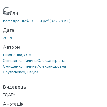
Вантажиться...
Файли
Кафедра ВМФ-33-34.pdf
(327.29 KB)
Дата
2019
Автори
Ніконенко, О. А.
Онищенко, Галина Олександрівна
Онищенко, Галина Александровна
Onyshchenko, Halyna
Видавець
ТДАТУ
Анотація