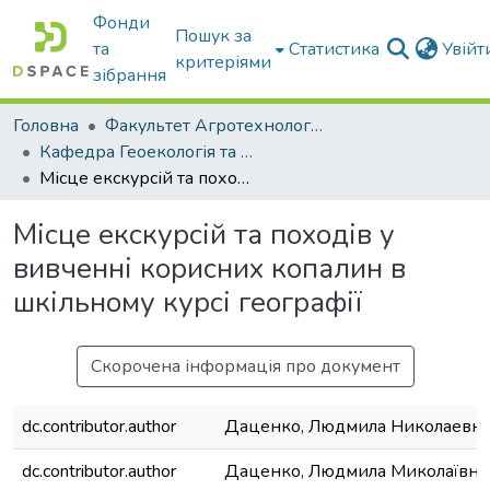
Фонди
Пошук за
та
Статистика
Увій
критеріями
зібрання
Головна
Факультет Агротехнологій та екології
Кафедра Геоекологія та землеустрій
Місце екскурсій та походів у вивченні корисних копалин в шкільному курсі географії
Місце екскурсій та походів у
вивченні корисних копалин в
шкільному курсі географії
Скорочена інформація про документ
dc.contributor.author
Даценко, Людмила Николаевн
dc.contributor.author
Даценко, Людмила Миколаївна