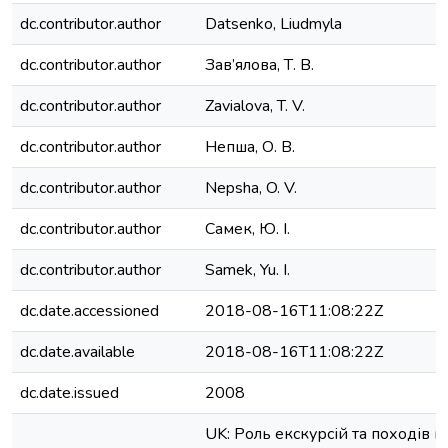
dc.contributor.author
Datsenko, Liudmyla
dc.contributor.author
Зав’ялова, Т. В.
dc.contributor.author
Zavialova, T. V.
dc.contributor.author
Непша, О. В.
dc.contributor.author
Nepsha, O. V.
dc.contributor.author
Самек, Ю. І.
dc.contributor.author
Samek, Yu. I.
dc.date.accessioned
2018-08-16T11:08:22Z
dc.date.available
2018-08-16T11:08:22Z
dc.date.issued
2008
UK: Роль екскурсій та походів ш