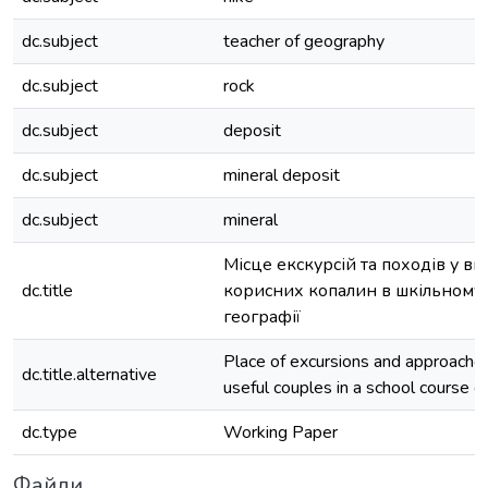
dc.subject
teacher of geography
dc.subject
rock
dc.subject
deposit
dc.subject
mineral deposit
dc.subject
mineral
Місце екскурсій та походів у ви
dc.title
корисних копалин в шкільному 
географії
Place of excursions and approaches
dc.title.alternative
useful couples in a school course 
dc.type
Working Paper
Файли