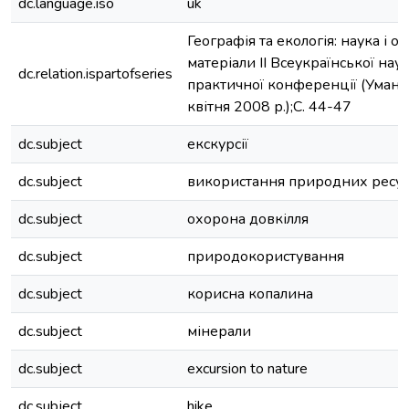
dc.language.iso
uk
Географія та екологія: наука і осв
матеріали ІІ Всеукраїнської нау
dc.relation.ispartofseries
практичної конференції (Умань
квітня 2008 р.);С. 44-47
dc.subject
екскурсії
dc.subject
використання природних ресур
dc.subject
охорона довкілля
dc.subject
природокористування
dc.subject
корисна копалина
dc.subject
мінерали
dc.subject
excursion to nature
dc.subject
hike