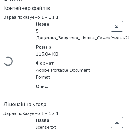
Контейнер файлів
Зараз показуємо
1 - 1 з 1
Назва:
5.
Даценко_Завялова_Непша_Самек,Умань20
Вантажиться...
Розмір:
115.04 KB
Формат:
Adobe Portable Document
Format
Опис:
Ліцензійна угода
Зараз показуємо
1 - 1 з 1
Назва:
license.txt