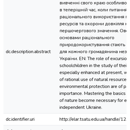
вивченні свого краю особливо 
в теперішній час, коли питання
раціонального використання 
ресурсів та охорони довкілля н
першочергового значення. Ово
основами раціонального
природокористування стають 
dc.description.abstract
для кожного громадянина неза
України. EN: The role of excursions
schoolchildren in the study of their
especially enhanced at present, wh
of rational use of natural resources
environmental protection are of p
importance. Mastering the basics of
of nature become necessary for eve
independent Ukraine.
dc.identifier.uri
http://elar.tsatu.edu.ua/handle/