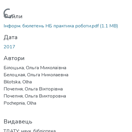
Вантажиться...
Файли
Інформ. бюлетень НБ практика роботи.pdf
(1.1 MB)
Дата
2017
Автори
Білоцька, Ольга Миколаївна
Белоцкая, Ольга Николаевна
Bilotska, Olha
Почепня, Ольга Вікторівна
Почепня, Ольга Викторовна
Pochepnia, Olha
Видавець
ТДАТУ; наук. бібліотека