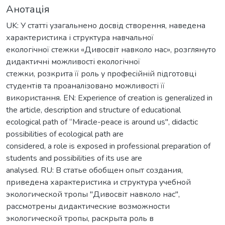
Анотація
UK: У статті узагальнено досвід створення, наведена
характеристика і структура навчальної
екологічної стежки «Дивосвіт навколо нас», розглянуто
дидактичні можливості екологічної
стежки, розкрита її роль у професійній підготовці
студентів та проаналізовано можливості її
використання. EN: Experience of creation is generalized in
the article, description and structure of educational
ecological path of “Miracle-peace is around us", didactic
possibilities of ecological path are
considered, a role is exposed in professional preparation of
students and possibilities of its use are
analysed. RU: В статье обобщен опыт создания,
приведена характеристика и структура учебной
экологической тропы "Дивосвіт навколо нас",
рассмотрены дидактические возможности
экологической тропы, раскрыта роль в