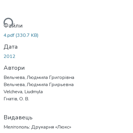
ься...
Файли
4.pdf
(330.7 KB)
Дата
2012
Автори
Вельчева, Людмила Григорівна
Вельчева, Людмила Грирьевна
Velcheva, Liudmyla
Гнатів, О. В.
Видавець
Мелітополь: Друкарня «Люкс»