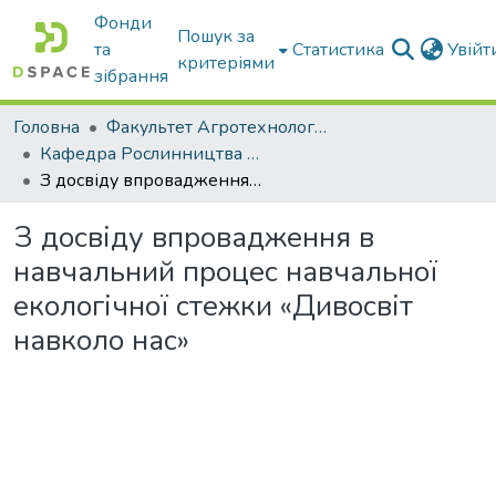
Фонди
Пошук за
та
Статистика
Увій
критеріями
зібрання
Головна
Факультет Агротехнологій та екології
Кафедра Рослинництва та садівництва ім. професора В.В. Калитки
З досвіду впровадження в навчальний процес навчальної екологічної стежки «Дивосвіт навколо нас»
З досвіду впровадження в
навчальний процес навчальної
екологічної стежки «Дивосвіт
навколо нас»