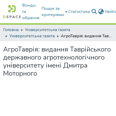
Фонди
Пошук за
та
Статистика
Увій
критеріями
зібрання
Головна
Університетська газета
Університетська газета
АгроТаврія: видання Таврійського державного агротехнологічного університету імені Дмитра Моторного
АгроТаврія: видання Таврійського
державного агротехнологічного
університету імені Дмитра
Моторного