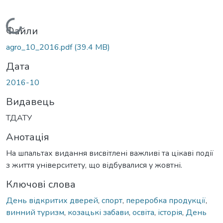
Вантажиться...
Файли
agro_10_2016.pdf
(39.4 MB)
Дата
2016-10
Видавець
ТДАТУ
Анотація
На шпальтах видання висвітлені важливі та цікаві події
з життя університету, що відбувалися у жовтні.
Ключові слова
День відкритих дверей
,
спорт
,
переробка продукції
,
винний туризм
,
козацькі забави
,
освіта
,
історія
,
День