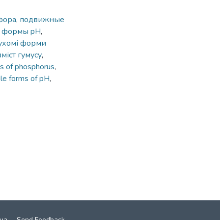
фора
,
подвижные
 формы pH
,
ухомі форми
вміст гумусу
,
s of phosphorus
,
le forms of pH
,
ча
Send Feedback