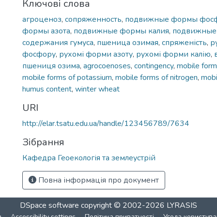
Ключові слова
агроценоз
,
сопряженность
,
подвижные формы фос
формы азота
,
подвижные формы калия
,
подвижные
содержания гумуса
,
пшеница озимая
,
спряженість
,
р
фосфору
,
рухомі форми азоту
,
рухомі форми калію
,
пшениця озима
,
agrocoenoses
,
contingency
,
mobile form
mobile forms of potassium
,
mobile forms of nitrogen
,
mobi
humus content
,
winter wheat
URI
http://elar.tsatu.edu.ua/handle/123456789/7634
Зібрання
Кафедра Геоекологія та землеустрій
Повна інформація про документ
DSpace software
copyright © 2002-2026
LYRASIS
в
Accessibility settings
Політика приватності
Угода користува