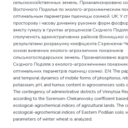
сельскохозйственных земель. Проанализировано со
Восточного Подолья по эколого-агрохимическим по
оптимальным параметрам пшеницы озимой. UK: У ста
просторову і часову динаміку рухомих форм фосфору,
вмісту гумусу в ґрунтах агроценозів Східного Поділ
сполученість адміністративних районів Вінницької об
результатами розрахунку коефіцієнта С’єренсена-Ч
основі вивчених еколого-агрохімічних показників
сільськогосподарських земель. Проаналізовано відпо
Східного Поділля з еколого-агрохімічними показни
оптимальних параметрів пшениці озимої. EN: The paper
and temporal dynamics of mobile forms of phosphorus, nit
potassium, pH, and humus content in agrocoenoses soils of
The contingency of administrative districts of Vinnytsia R
according to the Sorensen-Chekanovsky coefficient based
ecological-agrochemical indices of agricultural lands. The 
ecological-agrochemical indices of Eastern Podilian soils 
parameters of winter wheat is analyzed.