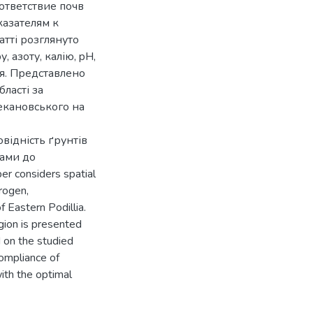
ответствие почв
казателям к
тті розглянуто
 азоту, калію, pH,
ля. Представлено
ласті за
екановського на
відність ґрунтів
ками до
 considers spatial
rogen,
 Eastern Podillia.
egion is presented
 on the studied
compliance of
with the optimal