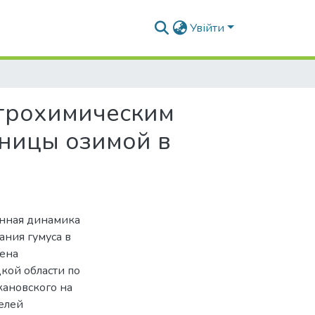
Увійти
агрохимическим
ницы озимой в
енная динамика
ания гумуса в
лена
кой области по
кановского на
елей