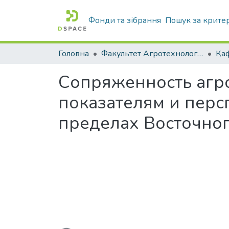
Фонди та зібрання
Пошук за крите
Головна
Факультет Агротехнологій та екології
Сопряженность агр
показателям и пер
пределах Восточно