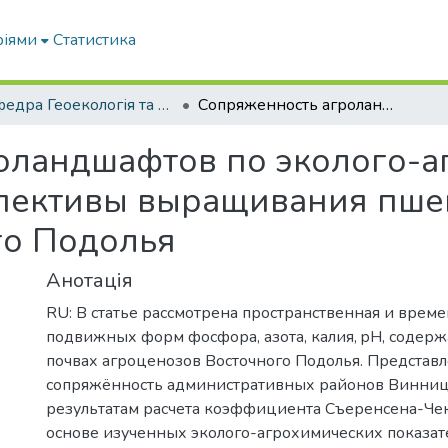
ріями
Статистика
Кафедра Геоекологія та землеустрій
Сопряженность агроландшафтов по эколого-агрохимическим показателям и перспективы выращивания пшеницы озимой в пределах Восточного Подолья
оландшафтов по эколого-
спективы выращивания пше
го Подолья
Анотація
RU: В статье рассмотрена пространственная и врем
подвижных форм фосфора, азота, калия, pH, содерж
почвах агроценозов Восточного Подолья. Представ
сопряжённость административных районов Винниц
результатам расчета коэффициента Съеренсена-Че
основе изученных эколого-агрохимических показат