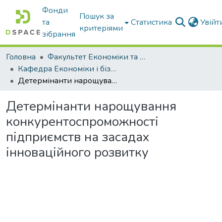
Фонди
Пошук за
та
Статистика
Увій
критеріями
зібрання
Головна
Факультет Економіки та бізнесу
Кафедра Економіки і бізнесу
Детермінанти нарощування конкурентоспроможності підприємств на засадах інноваційного розвитку
Детермінанти нарощування
конкурентоспроможності
підприємств на засадах
інноваційного розвитку