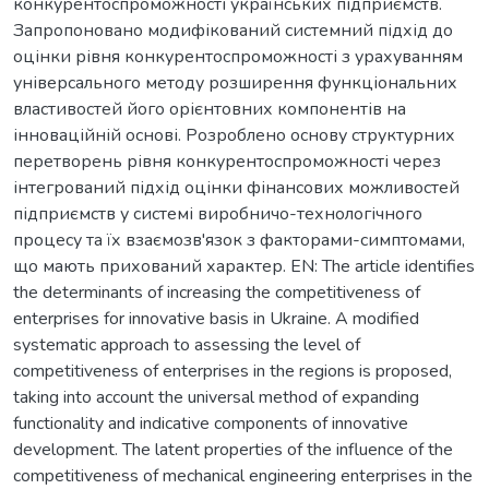
конкурентоспроможності українських підприємств.
Запропоновано модифікований системний підхід до
оцінки рівня конкурентоспроможності з урахуванням
універсального методу розширення функціональних
властивостей його орієнтовних компонентів на
інноваційній основі. Розроблено основу структурних
перетворень рівня конкурентоспроможності через
інтегрований підхід оцінки фінансових можливостей
підприємств у системі виробничо-технологічного
процесу та їх взаємозв'язок з факторами-симптомами,
що мають прихований характер. EN: The article identifies
the determinants of increasing the competitiveness of
enterprises for innovative basis in Ukraine. A modified
systematic approach to assessing the level of
competitiveness of enterprises in the regions is proposed,
taking into account the universal method of expanding
functionality and indicative components of innovative
development. The latent properties of the influence of the
competitiveness of mechanical engineering enterprises in the