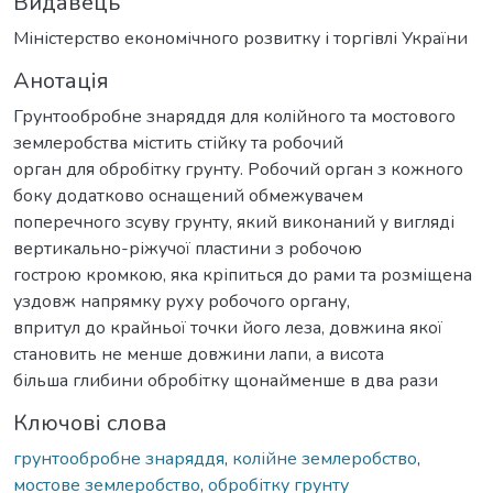
Видавець
Міністерство економічного розвитку і торгівлі України
Анотація
Грунтообробне знаряддя для колійного та мостового
землеробства містить стійку та робочий
орган для обробітку грунту. Робочий орган з кожного
боку додатково оснащений обмежувачем
поперечного зсуву грунту, який виконаний у вигляді
вертикально-ріжучої пластини з робочою
гострою кромкою, яка кріпиться до рами та розміщена
уздовж напрямку руху робочого органу,
впритул до крайньої точки його леза, довжина якої
становить не менше довжини лапи, а висота
більша глибини обробітку щонайменше в два рази
Ключові слова
грунтообробне знаряддя
,
колійне землеробство
,
мостове землеробство
,
обробітку грунту