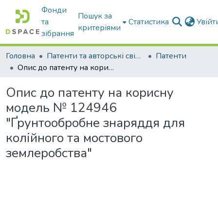
Фонди
Пошук за
та
Статистика
Увій
критеріями
зібрання
Головна
Патенти та авторські свідоцтва
Патенти
Опис до патенту на корисну модель № 124946 "Ґрунтообробне знаряддя для колійного та мостового землеробства"
Опис до патенту на корисну
модель № 124946
"Ґрунтообробне знаряддя для
колійного та мостового
землеробства"