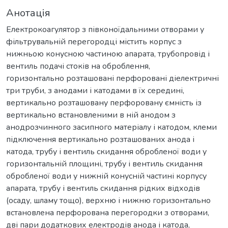
Анотація
Електрокоагулятор з півконоїдальними отворами у
фільтрувальній перегородці містить корпус з
нижньою конусною частиною апарата, трубопровід і
вентиль подачі стоків на оброблення,
горизонтально розташовані перфоровані діелектричні
три труби, з анодами і катодами в їх середині,
вертикально розташовану перфоровану ємність із
вертикально встановленими в ній анодом з
анодрозчинного засипного матеріалу і катодом, клеми
підключення вертикально розташованих анода і
катода, трубу і вентиль скидання обробленої води у
горизонтальній площині, трубу і вентиль скидання
обробленої води у нижній конусній частині корпусу
апарата, трубу і вентиль скидання рідких відходів
(осаду, шламу тощо), верхню і нижню горизонтально
встановлена перфорована перегородки з отворами,
дві пари додаткових електродів анода і катода,