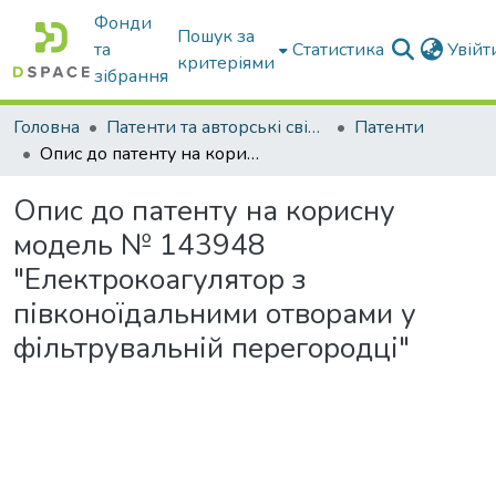
Фонди
Пошук за
та
Статистика
Увій
критеріями
зібрання
Головна
Патенти та авторські свідоцтва
Патенти
Опис до патенту на корисну модель № 143948 "Електрокоагулятор з півконоїдальними отворами у фільтрувальній перегородці"
Опис до патенту на корисну
модель № 143948
"Електрокоагулятор з
півконоїдальними отворами у
фільтрувальній перегородці"