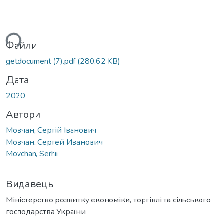
ься...
Файли
getdocument (7).pdf
(280.62 KB)
Дата
2020
Автори
Мовчан, Сергій Іванович
Мовчан, Сергей Иванович
Movchan, Serhii
Видавець
Міністерство розвитку економіки, торгівлі та сільського
господарства України