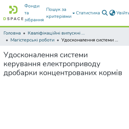
Фонди
Пошук за
та
Статистика
Увій
критеріями
зібрання
Головна
Кваліфікаційні випускні роботи бакалаврів і магістрів
Магістерські роботи
Удосконалення системи керування електроприводу дробарки концентрованих кормів
Удосконалення системи
керування електроприводу
дробарки концентрованих кормів