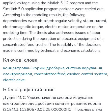
applied voltage using the Matlab 6.12 program and the
Simulink 5.0 application program package were carried out.
According to the modeling results, the following
dependencies were obtained: angular velocity, stator current,
electromagnetic torque, electric motor temperature on the
modeling time. The thesis also addresses issues of labor
protection during the operation of electrical equipment of a
concentrated feed crusher. The feasibility of the decisions
made is confirmed by technical and economic calculations.
Ключові слова
концентровані корми
,
дробарка
,
система керування
,
електропривод
,
concentrated feed
,
crusher
,
control system
,
electric drive
Бібліографічний опис
Дудкін М. С. Удосконалення системи керування
електроприводу дробарки концентрованих кормів
(21ЕМД.11260573.02.25.000000ПЗ): Пояснювальна