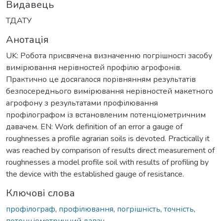
Видавець
ТДАТУ
Анотація
UK: Робота присвячена визначенню погрішності засобу
вимірювання нерівностей профілю агрофонів.
Практично це досягалося порівнянням результатів
безпосереднього вимірювання нерівностей макетного
агрофону з результатами профілювання
профілографом із встановленим потенціометричним
давачем. EN: Work definition of an error a gauge of
roughnesses a profile agrarian soils is devoted. Practically it
was reached by comparison of results direct measurement of
roughnesses a model profile soil with results of profiling by
the device with the established gauge of resistance.
Ключові слова
профілограф
,
профілювання
,
погрішність
,
точність
,
потенціометричний давач