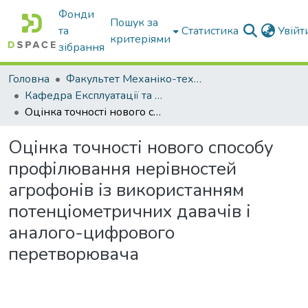
Фонди
Пошук за
та
Статистика
Увій
критеріями
зібрання
Головна
Факультет Механіко-технологічний
Кафедра Експлуатації та технічного сервісу машин
Оцінка точності нового способу профілювання нерівностей агрофонів із використанням потенціометричних давачів і аналого-цифрового перетворювача
Оцінка точності нового способу
профілювання нерівностей
агрофонів із використанням
потенціометричних давачів і
аналого-цифрового
перетворювача