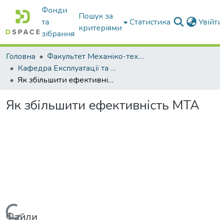
Фонди
Пошук за
та
Статистика
Увій
критеріями
зібрання
Головна
Факультет Механіко-технологічний
Кафедра Експлуатації та технічного сервісу машин
Як збільшити ефективність МТА
Як збільшити ефективність МТА
Вантажиться...
Файли