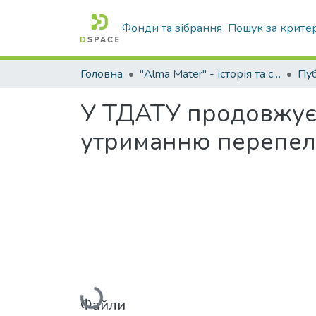
Фонди та зібрання
Пошук за крите
Головна
"Alma Mater" - історія та сьогодення Університету
У ТДАТУ продовжує 
утриманню перепел
Вантажиться...
Файли