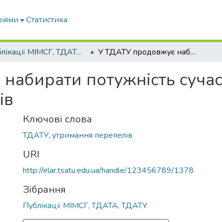
ріями
Статистика
Публікації МІМСГ, ТДАТА, ТДАТУ
У ТДАТУ продовжує набирати потужність сучасна лабораторія по утриманню перепелів
набирати потужність сучас
ів
Ключові слова
ТДАТУ
,
утримання перепелів
URI
http://elar.tsatu.edu.ua/handle/123456789/1378
Зібрання
Публікації МІМСГ, ТДАТА, ТДАТУ