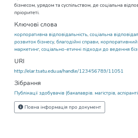
бізнесом, урядом та суспільством, де соціальна відпов
пріоритеті.
Ключові слова
корпоративна відповідальність
,
соціальна відповідал
розвиток бізнесу
,
благодійні справи
,
корпоративний
маркетинг
,
соціально-етичні підходи до ведення біз
URI
http://elar.tsatu.edu.ua/handle/123456789/11051
Зібрання
Публікації здобувачів (бакалаврів. магістрів, аспіранті
Повна інформація про документ