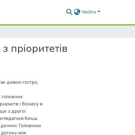
Увійти
 з пріоритетів
ає доволі гостро,
з головних
иємств і бізнесу в
 ще з другої
зглядатися більш
і донині. Головною
 дотику між