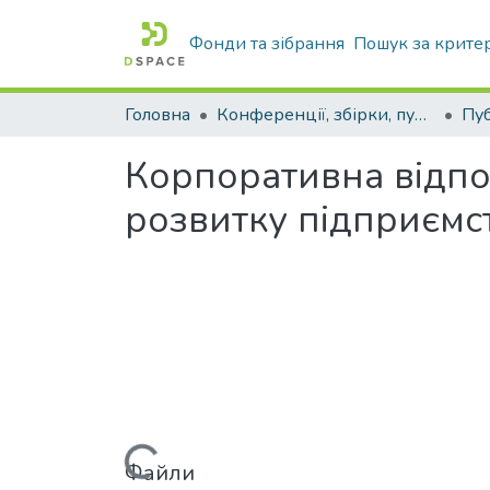
Фонди та зібрання
Пошук за крите
Головна
Конференції, збірки, публікації молодих вчених і здобувачів : магістрів, бакалаврів, аспірантів.
Корпоративна відпов
розвитку підприємст
Файли