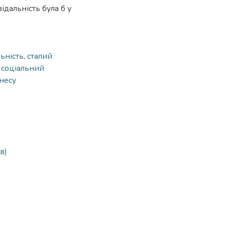
ідальність була б у
ьність
,
сталий
 соціальний
несу
в)