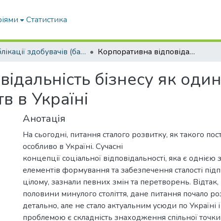
ріями
Статистика
Публікації здобувачів (бакалаврів. магістрів, аспірантів)
Корпоративна відповідальність бізнесу як один з пріоритетів розвитку підприємств в Україні
ідальність бізнесу як один
в в Україні
Анотація
На сьогодні, питання сталого розвитку, як такого пост
особливо в Україні. Сучасні
концепції соціальної відповідальності, яка є однією 
елементів формування та забезпечення сталості підпр
цілому, зазнали певних змін та перетворень. Відтак,
половини минулого століття, дане питання почало ро
детально, але не стало актуальним усюди по Україні 
проблемою є складність знаходження спільної точки