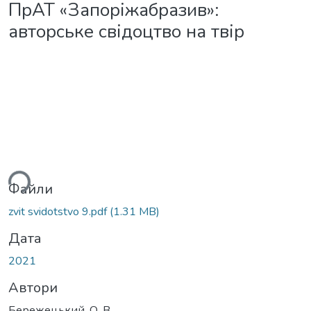
ПрАТ «Запоріжабразив»:
авторське свідоцтво на твір
ься...
Файли
zvit svidotstvo 9.pdf
(1.31 MB)
Дата
2021
Автори
Бережецький, О. В.