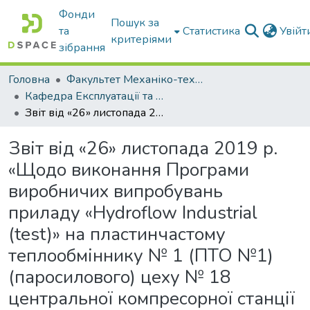
Фонди
Пошук за
та
Статистика
Увій
критеріями
зібрання
Головна
Факультет Механіко-технологічний
Кафедра Експлуатації та технічного сервісу машин
Звіт від «26» листопада 2019 р. «Щодо виконання Програми виробничих випробувань приладу «Hydroflow Industrial (test)» на пластинчастому теплообміннику № 1 (ПТО №1) (паросилового) цеху № 18 центральної компресорної станції ПрАТ «Запоріжабразив»: авторське свідоцтво на твір
Звіт від «26» листопада 2019 р.
«Щодо виконання Програми
виробничих випробувань
приладу «Hydroflow Industrial
(test)» на пластинчастому
теплообміннику № 1 (ПТО №1)
(паросилового) цеху № 18
центральної компресорної станції