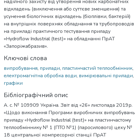
надійного захисту від утворення нових карбонатних
відкладень (виключення або суттєве зменшення) та
усунення біологічних відкладень (біоплівки, бактерій)
на внутрішніх поверхнях обладнання та трубопроводів
на прикладі практичного тестування приладу
«Hydroflow Industrial (test)» на обладнанні ПрАТ
«Запоріжабразив».
Ключові слова
випробування
,
прилади
,
пластинчастий теплообмінник
,
електромагнітна обробка води
,
вимірювальні прилади
,
графіки
Бібліографічний опис
А. с. № 109909 Україна. Звіт від «26» листопада 2019р.
«Щодо виконання Програми виробничих випробувань
приладу «Hydroflow Industrial (test)» на пластинчастому
теплообміннику № 1 (ПТО №1) (паросилового) цеху №
18 центральної компресорної станції ПрАТ