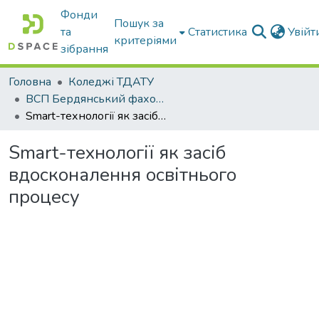
Фонди
Пошук за
та
Статистика
Увій
критеріями
зібрання
Головна
Коледжі ТДАТУ
ВСП Бердянський фаховий коледж ТДАТУ
Smart-технології як засіб вдосконалення освітнього процесу
Smart-технології як засіб
вдосконалення освітнього
процесу