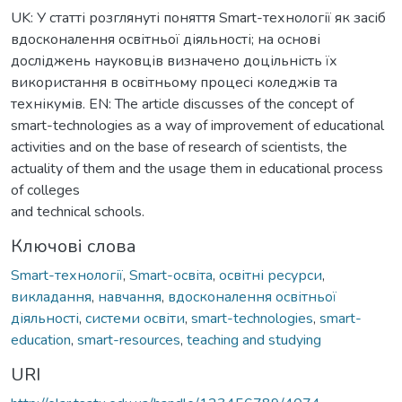
UK: У статті розглянуті поняття Smart-технології як засіб
вдосконалення освітньої діяльності; на основі
досліджень науковців визначено доцільність їх
використання в освітньому процесі коледжів та
технікумів. EN: The article discusses of the concept of
smart-technologies as a way of improvement of educational
activities and on the base of research of scientists, the
actuality of them and the usage them in educational process
of colleges
and technical schools.
Ключові слова
Smart-технології
,
Smart-освіта
,
освітні ресурси
,
викладання
,
навчання
,
вдосконалення освітньої
діяльності
,
системи освіти
,
smart-technologies
,
smart-
education
,
smart-resources
,
teaching and studying
URI