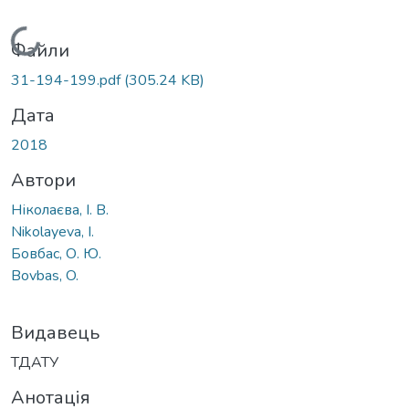
Вантажиться...
Файли
31-194-199.pdf
(305.24 KB)
Дата
2018
Автори
Ніколаєва, І. В.
Nikolayeva, I.
Бовбас, О. Ю.
Bovbas, O.
Видавець
ТДАТУ
Анотація