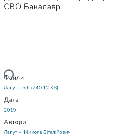
СВО Бакалавр
ься...
Файли
Лапутін.pdf
(740.12 KB)
Дата
2019
Автори
Лапутін, Микола Віталійович