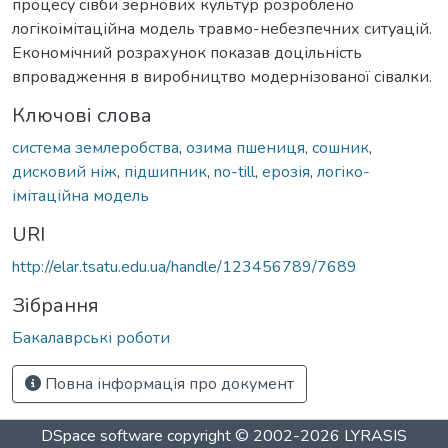
процесу сівби зернових культур розроблено
логікоімітаційна модель травмо-небезпечних ситуацій.
Економічний розрахунок показав доцільність
впровадження в виробництво модернізованої сівалки.
Ключові слова
система землеробства
,
озима пшениця
,
сошник
,
дисковий ніж
,
підшипник
,
no-till
,
ерозія
,
логіко-
імітаційна модель
URI
http://elar.tsatu.edu.ua/handle/123456789/7689
Зібрання
Бакалаврські роботи
Повна інформація про документ
DSpace software
copyright © 2002-2026
LYRASIS