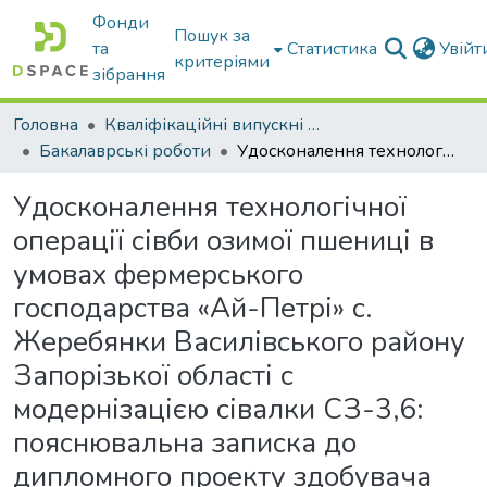
Фонди
Пошук за
та
Статистика
Увій
критеріями
зібрання
Головна
Кваліфікаційні випускні роботи бакалаврів і магістрів
Бакалаврські роботи
Удосконалення технологічної операції сівби озимої пшениці в умовах фермерського господарства «Ай-Петрі» с. Жеребянки Василівського району Запорізької області с модернізацією сівалки СЗ-3,6: пояснювальна записка до дипломного проекту здобувача СВО Бакалавр
Удосконалення технологічної
операції сівби озимої пшениці в
умовах фермерського
господарства «Ай-Петрі» с.
Жеребянки Василівського району
Запорізької області с
модернізацією сівалки СЗ-3,6:
пояснювальна записка до
дипломного проекту здобувача