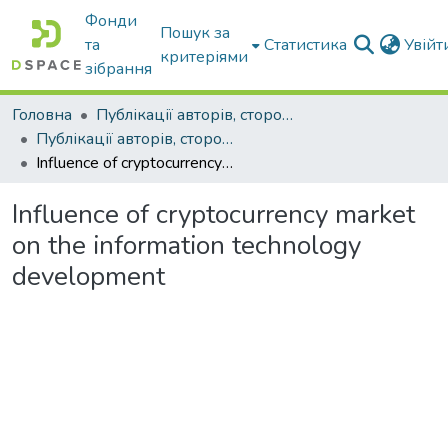
Фонди
Пошук за
та
Статистика
Увій
критеріями
зібрання
Головна
Публікації авторів, сторонніх університету
Публікації авторів, сторонніх університету
Influence of cryptocurrency market on the information technology development
Influence of cryptocurrency market
on the information technology
development