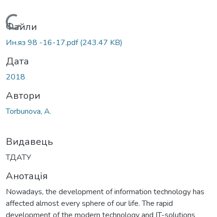
Вантажиться...
Файли
Ин.яз 98 -16-17.pdf
(243.47 KB)
Дата
2018
Автори
Torbunova, A.
Видавець
ТДАТУ
Анотація
Nowadays, the development of information technology has
affected almost every sphere of our life. The rapid
development of the modern technology and IT-solutions